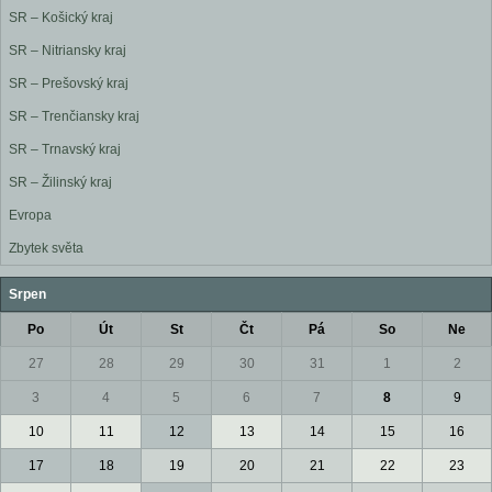
SR – Košický kraj
SR – Nitriansky kraj
SR – Prešovský kraj
SR – Trenčiansky kraj
SR – Trnavský kraj
SR – Žilinský kraj
Evropa
Zbytek světa
Srpen
Po
Út
St
Čt
Pá
So
Ne
27
28
29
30
31
1
2
3
4
5
6
7
8
9
10
11
12
13
14
15
16
17
18
19
20
21
22
23