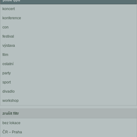
podle typu
koncert
konference
con
festival
výstava
film
ostatní
party
sport
divadlo
workshop
zrušit filtr
bez lokace
ČR – Praha