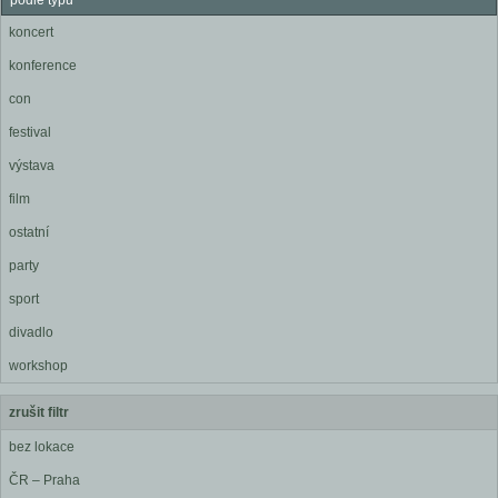
podle typu
koncert
konference
con
festival
výstava
film
ostatní
party
sport
divadlo
workshop
zrušit filtr
bez lokace
ČR – Praha