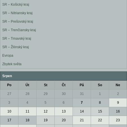
SR – Košický kraj
SR – Nitriansky kraj
SR – Prešovský kraj
SR – Trenčiansky kraj
SR – Trnavský kraj
SR – Žilinský kraj
Evropa
Zbytek světa
Srpen
Po
Út
St
Čt
Pá
So
Ne
27
28
29
30
31
1
2
3
4
5
6
7
8
9
10
11
12
13
14
15
16
17
18
19
20
21
22
23