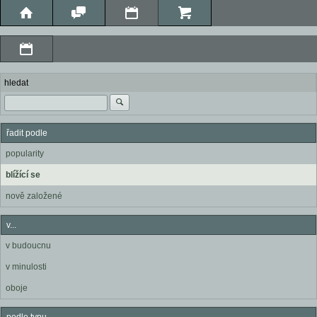
hledat
řadit podle
popularity
blížící se
nově založené
v...
v budoucnu
v minulosti
oboje