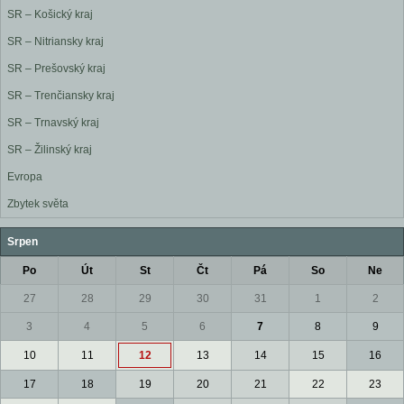
SR – Košický kraj
SR – Nitriansky kraj
SR – Prešovský kraj
SR – Trenčiansky kraj
SR – Trnavský kraj
SR – Žilinský kraj
Evropa
Zbytek světa
Srpen
Po
Út
St
Čt
Pá
So
Ne
27
28
29
30
31
1
2
3
4
5
6
7
8
9
10
11
12
13
14
15
16
17
18
19
20
21
22
23