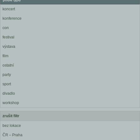
podle typu
koncert
konference
con
festival
výstava
film
ostatní
party
sport
divadlo
workshop
zrušit filtr
bez lokace
ČR – Praha