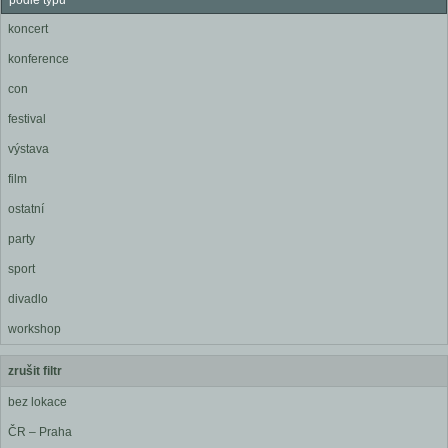
podle typu
koncert
konference
con
festival
výstava
film
ostatní
party
sport
divadlo
workshop
zrušit filtr
bez lokace
ČR – Praha