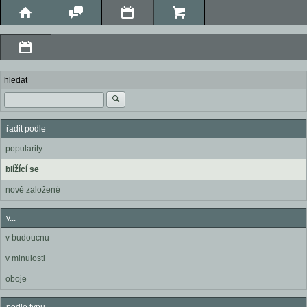
hledat
řadit podle
popularity
blížící se
nově založené
v...
v budoucnu
v minulosti
oboje