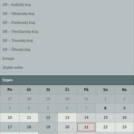
SR – Košický kraj
SR – Nitriansky kraj
SR – Prešovský kraj
SR – Trenčiansky kraj
SR – Trnavský kraj
SR – Žilinský kraj
Evropa
Zbytek světa
Srpen
Po
Út
St
Čt
Pá
So
Ne
27
28
29
30
31
1
2
3
4
5
6
7
8
9
10
11
12
13
14
15
16
17
18
19
20
21
22
23