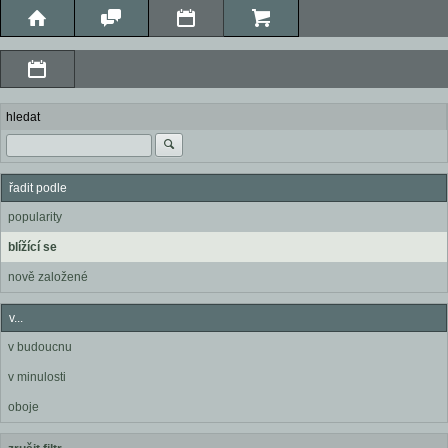
hledat
řadit podle
popularity
blížící se
nově založené
v...
v budoucnu
v minulosti
oboje