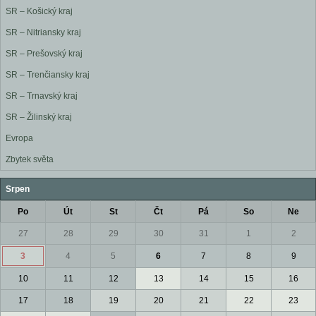
SR – Košický kraj
SR – Nitriansky kraj
SR – Prešovský kraj
SR – Trenčiansky kraj
SR – Trnavský kraj
SR – Žilinský kraj
Evropa
Zbytek světa
Srpen
Po
Út
St
Čt
Pá
So
Ne
27
28
29
30
31
1
2
3
4
5
6
7
8
9
10
11
12
13
14
15
16
17
18
19
20
21
22
23