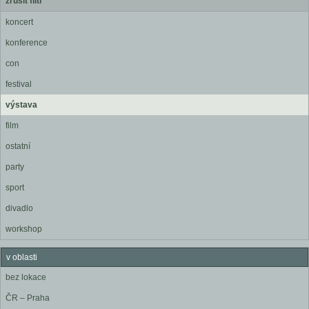
zrušit filtr
koncert
konference
con
festival
výstava
film
ostatní
party
sport
divadlo
workshop
v oblasti
bez lokace
ČR – Praha