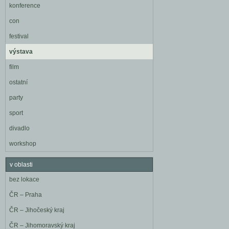
konference
con
festival
výstava
film
ostatní
party
sport
divadlo
workshop
v oblasti
bez lokace
ČR – Praha
ČR – Jihočeský kraj
ČR – Jihomoravský kraj