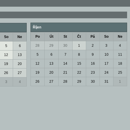
Říjen
Po
Út
St
Čt
Pá
So
Ne
So
Ne
28
29
30
1
2
3
4
5
6
5
6
7
8
9
10
11
12
13
12
13
14
15
16
17
18
19
20
19
20
21
22
23
24
25
26
27
26
27
28
29
30
31
1
3
4