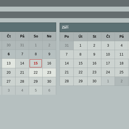
Září
Čt
Pá
So
Ne
Po
Út
St
Čt
Pá
30
31
1
2
31
1
2
3
4
6
7
8
9
7
8
9
10
11
13
14
15
16
14
15
16
17
18
21
22
23
24
25
20
21
22
23
28
29
30
1
2
27
28
29
30
3
4
5
6