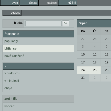
úvod
témata
události
tržiště
události
hledat
Srpen
Po
Út
St
řadit podle
27
28
29
popularity
3
4
5
blížící se
10
11
12
nově založené
17
18
19
v...
24
25
26
v budoucnu
31
1
2
v minulosti
oboje
zrušit filtr
koncert