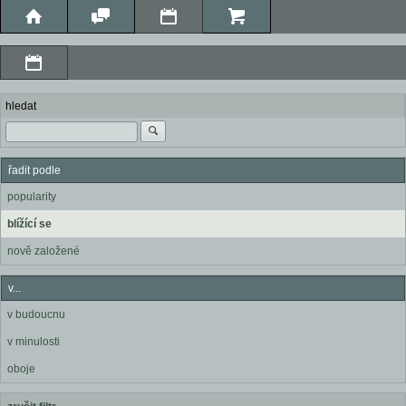
hledat
řadit podle
popularity
blížící se
nově založené
v...
v budoucnu
v minulosti
oboje