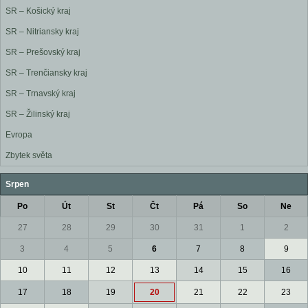
SR – Košický kraj
SR – Nitriansky kraj
SR – Prešovský kraj
SR – Trenčiansky kraj
SR – Trnavský kraj
SR – Žilinský kraj
Evropa
Zbytek světa
Srpen
Po
Út
St
Čt
Pá
So
Ne
27
28
29
30
31
1
2
3
4
5
6
7
8
9
10
11
12
13
14
15
16
17
18
19
20
21
22
23