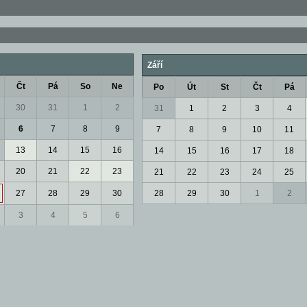
Září
Čt
Pá
So
Ne
Po
Út
St
Čt
Pá
30
31
1
2
31
1
2
3
4
6
7
8
9
7
8
9
10
11
13
14
15
16
14
15
16
17
18
20
21
22
23
21
22
23
24
25
27
28
29
30
28
29
30
1
2
3
4
5
6