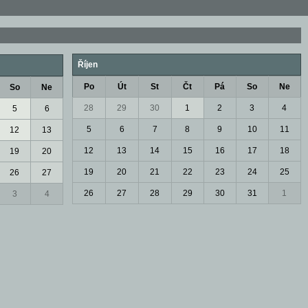
Říjen
Po
Út
St
Čt
Pá
So
Ne
So
Ne
28
29
30
1
2
3
4
5
6
5
6
7
8
9
10
11
12
13
12
13
14
15
16
17
18
19
20
19
20
21
22
23
24
25
26
27
26
27
28
29
30
31
1
3
4