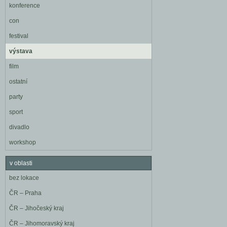
konference
con
festival
výstava
film
ostatní
party
sport
divadlo
workshop
v oblasti
bez lokace
ČR – Praha
ČR – Jihočeský kraj
ČR – Jihomoravský kraj