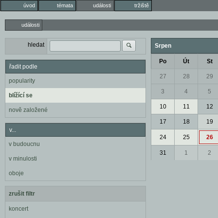
úvod
témata
události
tržiště
události
hledat
Srpen
Po
Út
St
řadit podle
27
28
29
popularity
3
4
5
blížící se
10
11
12
nově založené
17
18
19
v...
24
25
26
v budoucnu
31
1
2
v minulosti
oboje
zrušit filtr
koncert