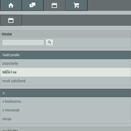
hledat
řadit podle
popularity
blížící se
nově založené
v...
v budoucnu
v minulosti
oboje