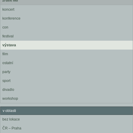
zrušit filtr
koncert
konference
con
festival
výstava
film
ostatní
party
sport
divadlo
workshop
v oblasti
bez lokace
ČR – Praha