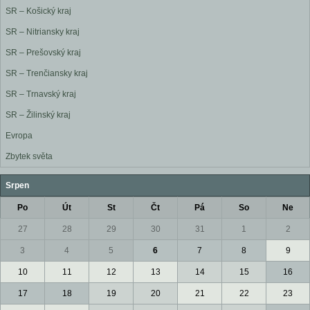
SR – Košický kraj
SR – Nitriansky kraj
SR – Prešovský kraj
SR – Trenčiansky kraj
SR – Trnavský kraj
SR – Žilinský kraj
Evropa
Zbytek světa
Srpen
Po
Út
St
Čt
Pá
So
Ne
27
28
29
30
31
1
2
3
4
5
6
7
8
9
10
11
12
13
14
15
16
17
18
19
20
21
22
23