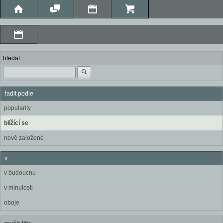
hledat
řadit podle
popularity
blížící se
nově založené
v...
v budoucnu
v minulosti
oboje