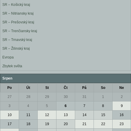
SR – Košický kraj
SR – Nitriansky kraj
SR – Prešovský kraj
SR – Trenčiansky kraj
SR – Trnavský kraj
SR – Žilinský kraj
Evropa
Zbytek světa
Srpen
Po
Út
St
Čt
Pá
So
Ne
27
28
29
30
31
1
2
3
4
5
6
7
8
9
10
11
12
13
14
15
16
17
18
19
20
21
22
23