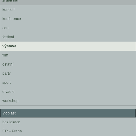
zrušit filtr
koncert
konference
con
festival
výstava
film
ostatní
party
sport
divadlo
workshop
v oblasti
bez lokace
ČR – Praha