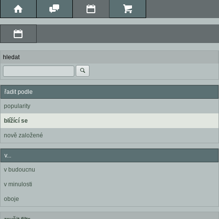
hledat
řadit podle
popularity
blížící se
nově založené
v...
v budoucnu
v minulosti
oboje