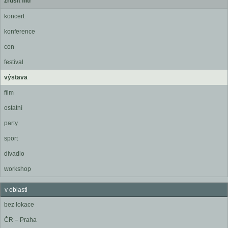
zrušit filtr
koncert
konference
con
festival
výstava
film
ostatní
party
sport
divadlo
workshop
v oblasti
bez lokace
ČR – Praha