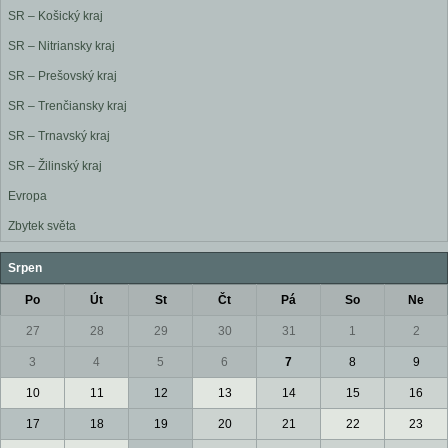
SR – Košický kraj
SR – Nitriansky kraj
SR – Prešovský kraj
SR – Trenčiansky kraj
SR – Trnavský kraj
SR – Žilinský kraj
Evropa
Zbytek světa
Srpen
Po
Út
St
Čt
Pá
So
Ne
27
28
29
30
31
1
2
3
4
5
6
7
8
9
10
11
12
13
14
15
16
17
18
19
20
21
22
23