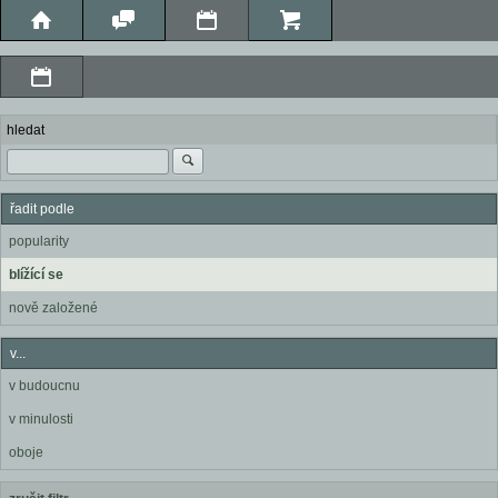
hledat
řadit podle
popularity
blížící se
nově založené
v...
v budoucnu
v minulosti
oboje