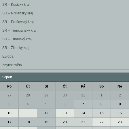
SR – Košický kraj
SR – Nitriansky kraj
SR – Prešovský kraj
SR – Trenčiansky kraj
SR – Trnavský kraj
SR – Žilinský kraj
Evropa
Zbytek světa
Srpen
Po
Út
St
Čt
Pá
So
Ne
27
28
29
30
31
1
2
3
4
5
6
7
8
9
10
11
12
13
14
15
16
17
18
19
20
21
22
23