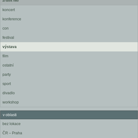
zrušit filtr
koncert
konference
con
festival
výstava
film
ostatní
party
sport
divadlo
workshop
v oblasti
bez lokace
ČR – Praha