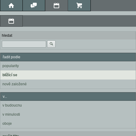
hledat
řadit podle
popularity
blížící se
nově založené
v...
v budoucnu
v minulosti
oboje