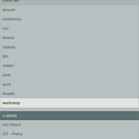
zrušit filtr
koncert
konference
con
festival
výstava
film
ostatní
party
sport
divadlo
workshop
v oblasti
bez lokace
ČR – Praha