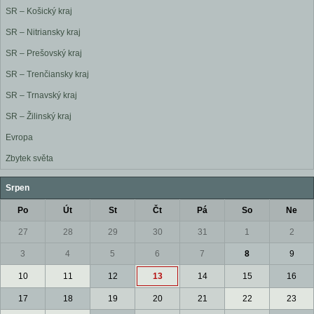
SR – Košický kraj
SR – Nitriansky kraj
SR – Prešovský kraj
SR – Trenčiansky kraj
SR – Trnavský kraj
SR – Žilinský kraj
Evropa
Zbytek světa
Srpen
Po
Út
St
Čt
Pá
So
Ne
27
28
29
30
31
1
2
3
4
5
6
7
8
9
10
11
12
13
14
15
16
17
18
19
20
21
22
23