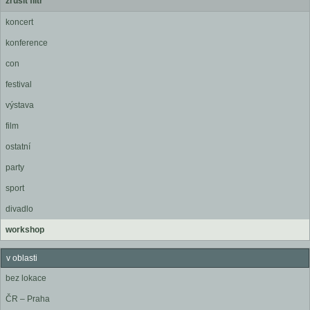
zrušit filtr
koncert
konference
con
festival
výstava
film
ostatní
party
sport
divadlo
workshop
v oblasti
bez lokace
ČR – Praha