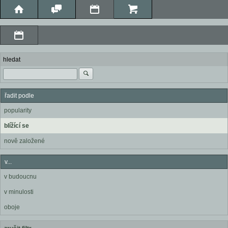
hledat
řadit podle
popularity
blížící se
nově založené
v...
v budoucnu
v minulosti
oboje