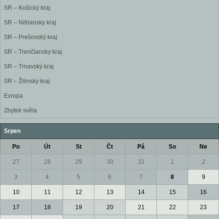
SR – Košický kraj
SR – Nitriansky kraj
SR – Prešovský kraj
SR – Trenčiansky kraj
SR – Trnavský kraj
SR – Žilinský kraj
Evropa
Zbytek světa
Srpen
Po
Út
St
Čt
Pá
So
Ne
27
28
29
30
31
1
2
3
4
5
6
7
8
9
10
11
12
13
14
15
16
17
18
19
20
21
22
23