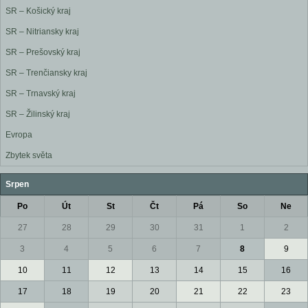
SR – Košický kraj
SR – Nitriansky kraj
SR – Prešovský kraj
SR – Trenčiansky kraj
SR – Trnavský kraj
SR – Žilinský kraj
Evropa
Zbytek světa
Srpen
Po
Út
St
Čt
Pá
So
Ne
27
28
29
30
31
1
2
3
4
5
6
7
8
9
10
11
12
13
14
15
16
17
18
19
20
21
22
23