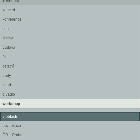
zrušit filtr
koncert
konference
con
festival
výstava
film
ostatní
party
sport
divadlo
workshop
v oblasti
bez lokace
ČR – Praha