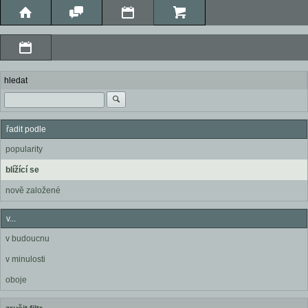
hledat
řadit podle
popularity
blížící se
nově založené
v...
v budoucnu
v minulosti
oboje