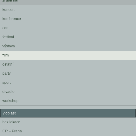
zrušit filtr
koncert
konference
con
festival
výstava
film
ostatní
party
sport
divadlo
workshop
v oblasti
bez lokace
ČR – Praha