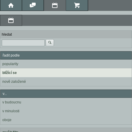
hledat
řadit podle
popularity
blížící se
nově založené
v...
v budoucnu
v minulosti
oboje