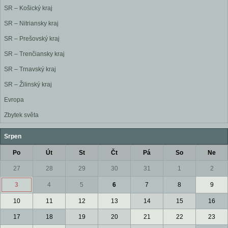
SR – Košický kraj
SR – Nitriansky kraj
SR – Prešovský kraj
SR – Trenčiansky kraj
SR – Trnavský kraj
SR – Žilinský kraj
Evropa
Zbytek světa
Srpen
Po
Út
St
Čt
Pá
So
Ne
27
28
29
30
31
1
2
3
4
5
6
7
8
9
10
11
12
13
14
15
16
17
18
19
20
21
22
23