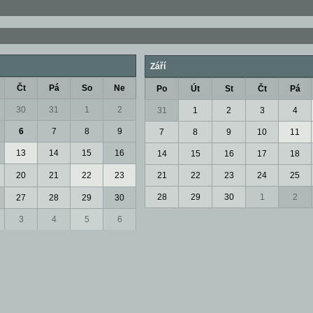
Září
Čt
Pá
So
Ne
Po
Út
St
Čt
Pá
30
31
1
2
31
1
2
3
4
6
7
8
9
7
8
9
10
11
13
14
15
16
14
15
16
17
18
20
21
22
23
21
22
23
24
25
28
29
30
1
2
27
28
29
30
3
4
5
6