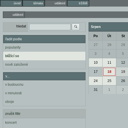
úvod
témata
události
tržiště
události
hledat
Srpen
Po
Út
St
řadit podle
27
28
29
popularity
3
4
5
blížící se
10
11
12
nově založené
17
18
19
v...
24
25
26
v budoucnu
31
1
2
v minulosti
oboje
zrušit filtr
koncert