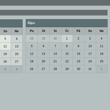
Říjen
Po
Út
St
Čt
Pá
So
Ne
So
Ne
28
29
30
1
2
3
4
5
6
5
6
7
8
9
10
11
12
13
12
13
14
15
16
17
18
19
20
19
20
21
22
23
24
25
26
27
26
27
28
29
30
31
1
3
4