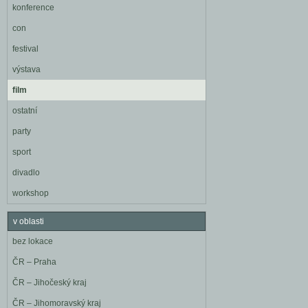
konference
con
festival
výstava
film
ostatní
party
sport
divadlo
workshop
v oblasti
bez lokace
ČR – Praha
ČR – Jihočeský kraj
ČR – Jihomoravský kraj