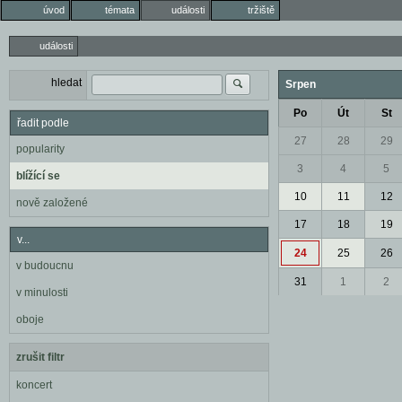
úvod
témata
události
tržiště
události
hledat
Srpen
Po
Út
St
řadit podle
27
28
29
popularity
3
4
5
blížící se
10
11
12
nově založené
17
18
19
v...
24
25
26
v budoucnu
31
1
2
v minulosti
oboje
zrušit filtr
koncert