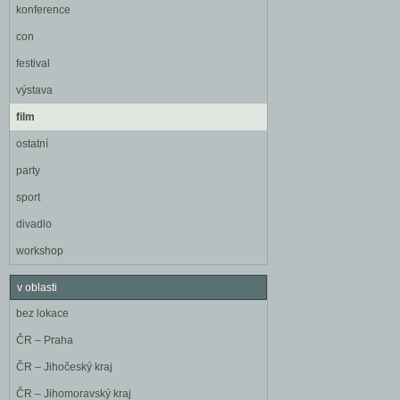
konference
con
festival
výstava
film
ostatní
party
sport
divadlo
workshop
v oblasti
bez lokace
ČR – Praha
ČR – Jihočeský kraj
ČR – Jihomoravský kraj