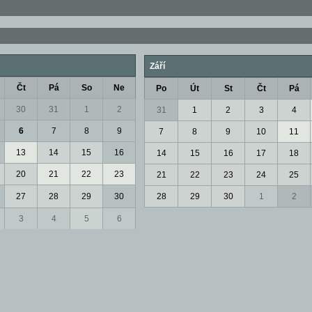
Září
Čt
Pá
So
Ne
Po
Út
St
Čt
Pá
30
31
1
2
31
1
2
3
4
6
7
8
9
7
8
9
10
11
13
14
15
16
14
15
16
17
18
20
21
22
23
21
22
23
24
25
27
28
29
30
28
29
30
1
2
3
4
5
6