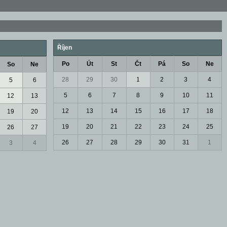
Říjen
Po
Út
St
Čt
Pá
So
Ne
So
Ne
28
29
30
1
2
3
4
5
6
5
6
7
8
9
10
11
12
13
12
13
14
15
16
17
18
19
20
19
20
21
22
23
24
25
26
27
26
27
28
29
30
31
1
3
4