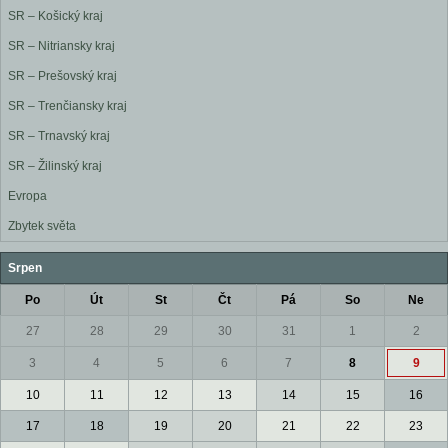
SR – Košický kraj
SR – Nitriansky kraj
SR – Prešovský kraj
SR – Trenčiansky kraj
SR – Trnavský kraj
SR – Žilinský kraj
Evropa
Zbytek světa
Srpen
Po
Út
St
Čt
Pá
So
Ne
27
28
29
30
31
1
2
3
4
5
6
7
8
9
10
11
12
13
14
15
16
17
18
19
20
21
22
23