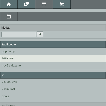
hledat
řadit podle
popularity
blížící se
nově založené
v...
v budoucnu
v minulosti
oboje