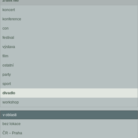
zrušit filtr
koncert
konference
con
festival
výstava
film
ostatní
party
sport
divadlo
workshop
v oblasti
bez lokace
ČR – Praha