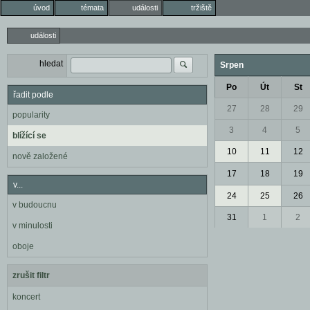
úvod
témata
události
tržiště
události
hledat
Srpen
Po
Út
St
řadit podle
27
28
29
popularity
3
4
5
blížící se
10
11
12
nově založené
17
18
19
v...
24
25
26
v budoucnu
31
1
2
v minulosti
oboje
zrušit filtr
koncert