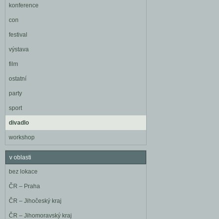
konference
con
festival
výstava
film
ostatní
party
sport
divadlo
workshop
v oblasti
bez lokace
ČR – Praha
ČR – Jihočeský kraj
ČR – Jihomoravský kraj