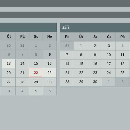
Září
Čt
Pá
So
Ne
Po
Út
St
Čt
Pá
30
31
1
2
31
1
2
3
4
6
7
8
9
7
8
9
10
11
13
14
15
16
14
15
16
17
18
20
21
22
23
21
22
23
24
25
28
29
30
1
2
27
28
29
30
3
4
5
6