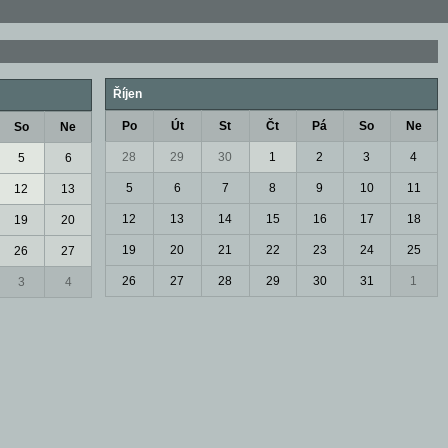
Říjen
Po
Út
St
Čt
Pá
So
Ne
So
Ne
28
29
30
1
2
3
4
5
6
5
6
7
8
9
10
11
12
13
12
13
14
15
16
17
18
19
20
19
20
21
22
23
24
25
26
27
26
27
28
29
30
31
1
3
4