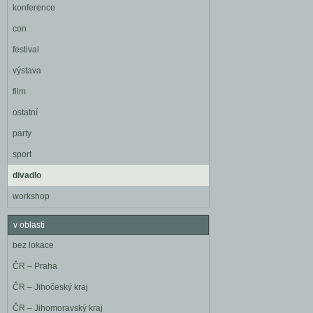
konference
con
festival
výstava
film
ostatní
party
sport
divadlo
workshop
v oblasti
bez lokace
ČR – Praha
ČR – Jihočeský kraj
ČR – Jihomoravský kraj