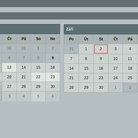
Září
Čt
Pá
So
Ne
Po
Út
St
Čt
Pá
30
31
1
2
31
1
2
3
4
6
7
8
9
7
8
9
10
11
13
14
15
16
14
15
16
17
18
20
21
22
23
21
22
23
24
25
27
28
29
30
28
29
30
1
2
3
4
5
6