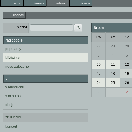
úvod
témata
události
tržiště
události
hledat
Srpen
Po
Út
St
řadit podle
27
28
29
popularity
3
4
5
blížící se
10
11
12
nově založené
17
18
19
v...
24
25
26
v budoucnu
31
1
2
v minulosti
oboje
zrušit filtr
koncert