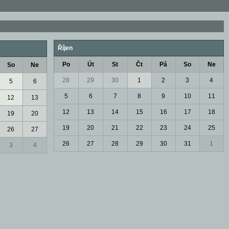
Říjen
Po
Út
St
Čt
Pá
So
Ne
So
Ne
28
29
30
1
2
3
4
5
6
5
6
7
8
9
10
11
12
13
12
13
14
15
16
17
18
19
20
19
20
21
22
23
24
25
26
27
26
27
28
29
30
31
1
3
4