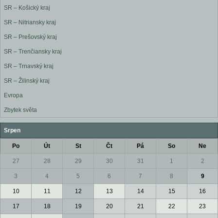
SR – Košický kraj
SR – Nitriansky kraj
SR – Prešovský kraj
SR – Trenčiansky kraj
SR – Trnavský kraj
SR – Žilinský kraj
Evropa
Zbytek světa
Srpen
Po
Út
St
Čt
Pá
So
Ne
27
28
29
30
31
1
2
3
4
5
6
7
8
9
10
11
12
13
14
15
16
17
18
19
20
21
22
23