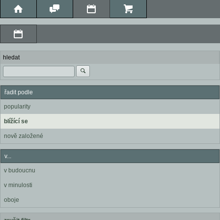
hledat
řadit podle
popularity
blížící se
nově založené
v...
v budoucnu
v minulosti
oboje