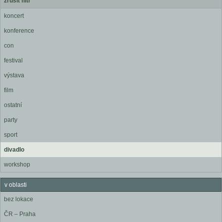
zrušit filtr
koncert
konference
con
festival
výstava
film
ostatní
party
sport
divadlo
workshop
v oblasti
bez lokace
ČR – Praha