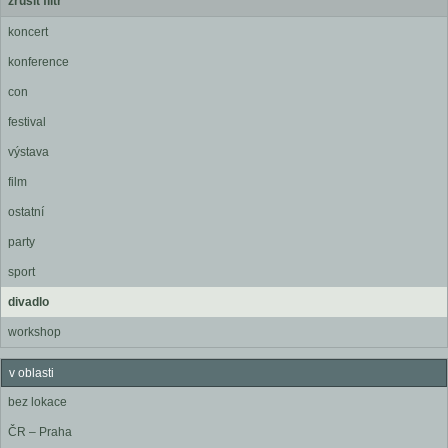
zrušit filtr
koncert
konference
con
festival
výstava
film
ostatní
party
sport
divadlo
workshop
v oblasti
bez lokace
ČR – Praha