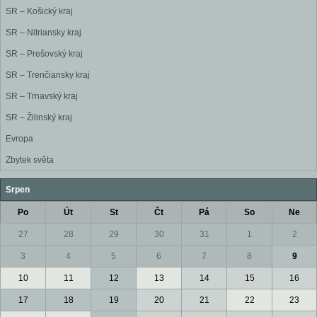
SR – Košický kraj
SR – Nitriansky kraj
SR – Prešovský kraj
SR – Trenčiansky kraj
SR – Trnavský kraj
SR – Žilinský kraj
Evropa
Zbytek světa
Srpen
Po
Út
St
Čt
Pá
So
Ne
27
28
29
30
31
1
2
3
4
5
6
7
8
9
10
11
12
13
14
15
16
17
18
19
20
21
22
23