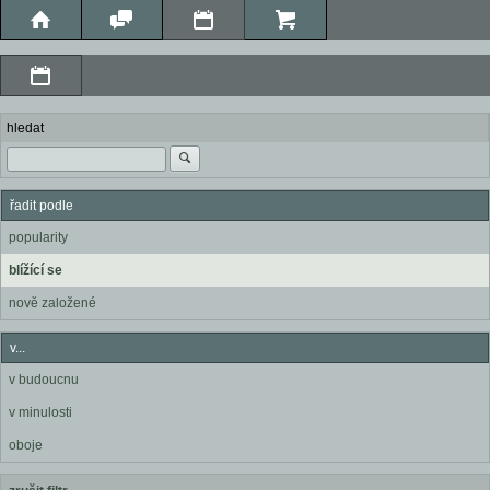
hledat
řadit podle
popularity
blížící se
nově založené
v...
v budoucnu
v minulosti
oboje