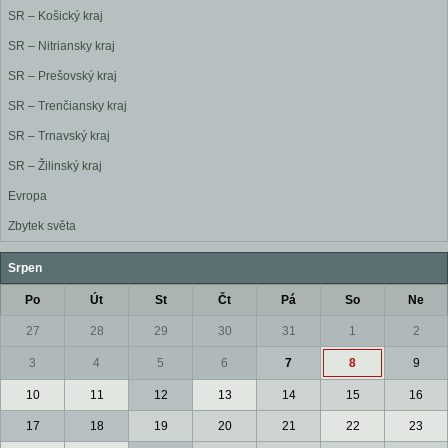
SR – Košický kraj
SR – Nitriansky kraj
SR – Prešovský kraj
SR – Trenčiansky kraj
SR – Trnavský kraj
SR – Žilinský kraj
Evropa
Zbytek světa
Srpen
Po
Út
St
Čt
Pá
So
Ne
27
28
29
30
31
1
2
3
4
5
6
7
8
9
10
11
12
13
14
15
16
17
18
19
20
21
22
23