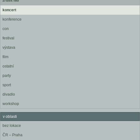
zrušit filtr
koncert
konference
con
festival
výstava
film
ostatní
party
sport
divadlo
workshop
v oblasti
bez lokace
ČR – Praha