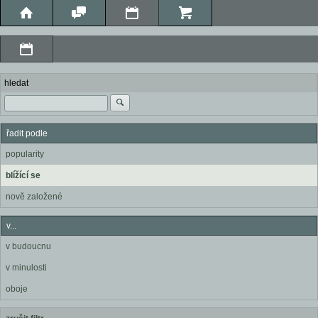
hledat
řadit podle
popularity
blížící se
nově založené
v...
v budoucnu
v minulosti
oboje