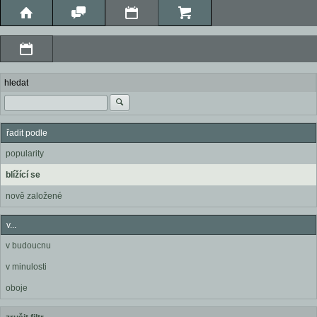
hledat
řadit podle
popularity
blížící se
nově založené
v...
v budoucnu
v minulosti
oboje