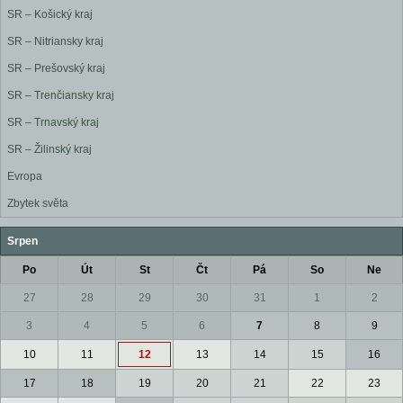
SR – Košický kraj
SR – Nitriansky kraj
SR – Prešovský kraj
SR – Trenčiansky kraj
SR – Trnavský kraj
SR – Žilinský kraj
Evropa
Zbytek světa
Srpen
Po
Út
St
Čt
Pá
So
Ne
27
28
29
30
31
1
2
3
4
5
6
7
8
9
10
11
12
13
14
15
16
17
18
19
20
21
22
23