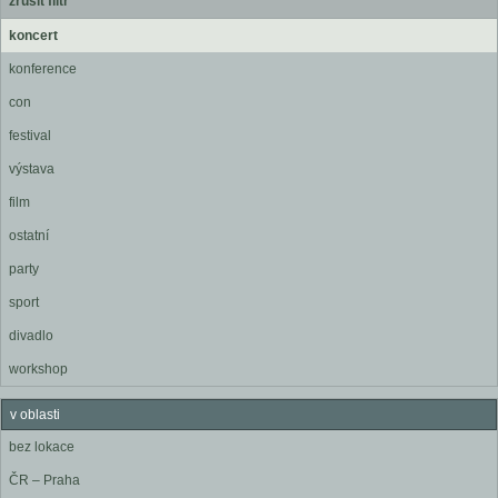
zrušit filtr
koncert
konference
con
festival
výstava
film
ostatní
party
sport
divadlo
workshop
v oblasti
bez lokace
ČR – Praha