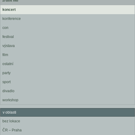
zrušit filtr
koncert
konference
con
festival
výstava
film
ostatní
party
sport
divadlo
workshop
v oblasti
bez lokace
ČR – Praha