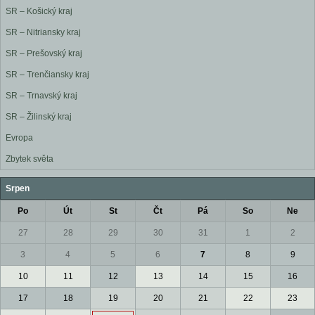
SR – Košický kraj
SR – Nitriansky kraj
SR – Prešovský kraj
SR – Trenčiansky kraj
SR – Trnavský kraj
SR – Žilinský kraj
Evropa
Zbytek světa
Srpen
Po
Út
St
Čt
Pá
So
Ne
27
28
29
30
31
1
2
3
4
5
6
7
8
9
10
11
12
13
14
15
16
17
18
19
20
21
22
23