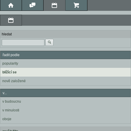
hledat
řadit podle
popularity
blížící se
nově založené
v...
v budoucnu
v minulosti
oboje