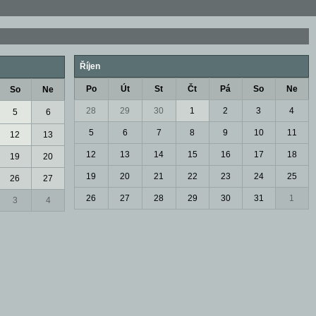
Říjen
Po
Út
St
Čt
Pá
So
Ne
So
Ne
28
29
30
1
2
3
4
5
6
5
6
7
8
9
10
11
12
13
12
13
14
15
16
17
18
19
20
19
20
21
22
23
24
25
26
27
26
27
28
29
30
31
1
3
4