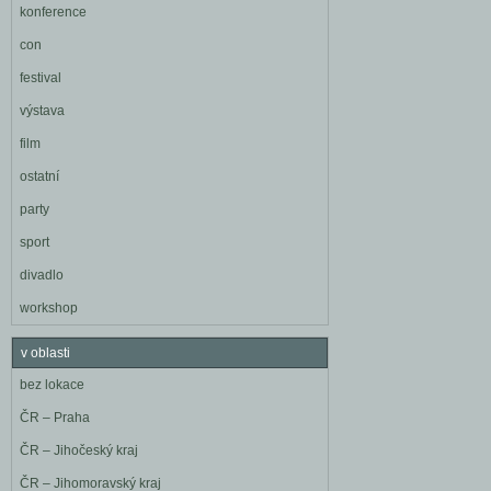
konference
con
festival
výstava
film
ostatní
party
sport
divadlo
workshop
v oblasti
bez lokace
ČR – Praha
ČR – Jihočeský kraj
ČR – Jihomoravský kraj