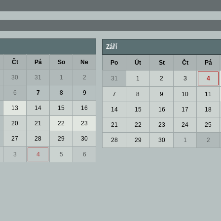
Září
Čt
Pá
So
Ne
Po
Út
St
Čt
Pá
30
31
1
2
31
1
2
3
4
6
7
8
9
7
8
9
10
11
13
14
15
16
14
15
16
17
18
20
21
22
23
21
22
23
24
25
27
28
29
30
28
29
30
1
2
3
4
5
6