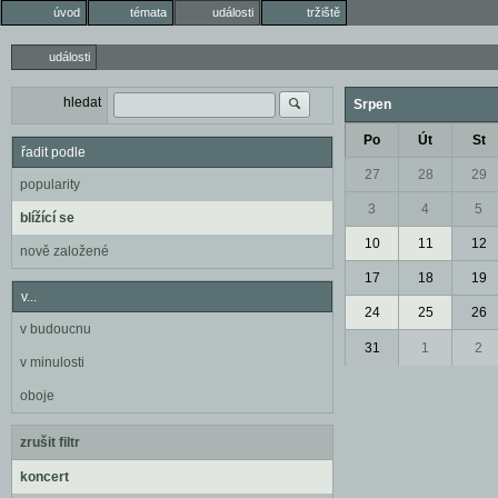
úvod
témata
události
tržiště
události
hledat
Srpen
Po
Út
St
řadit podle
27
28
29
popularity
3
4
5
blížící se
10
11
12
nově založené
17
18
19
v...
24
25
26
v budoucnu
31
1
2
v minulosti
oboje
zrušit filtr
koncert