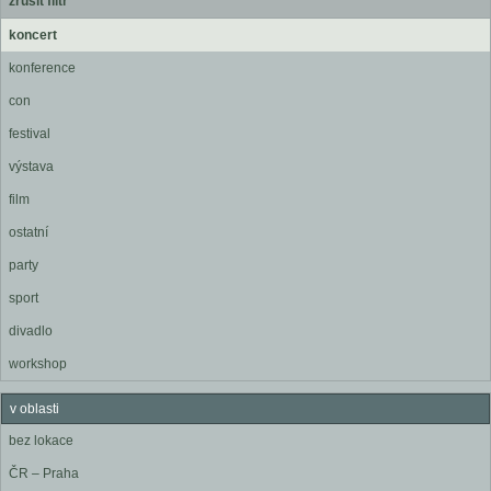
zrušit filtr
koncert
konference
con
festival
výstava
film
ostatní
party
sport
divadlo
workshop
v oblasti
bez lokace
ČR – Praha