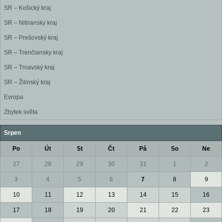
SR – Košický kraj
SR – Nitriansky kraj
SR – Prešovský kraj
SR – Trenčiansky kraj
SR – Trnavský kraj
SR – Žilinský kraj
Evropa
Zbytek světa
Srpen
Po
Út
St
Čt
Pá
So
Ne
27
28
29
30
31
1
2
3
4
5
6
7
8
9
10
11
12
13
14
15
16
17
18
19
20
21
22
23