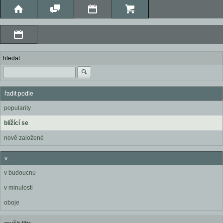
hledat
řadit podle
popularity
blížící se
nově založené
v...
v budoucnu
v minulosti
oboje