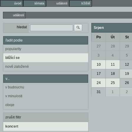
úvod
témata
události
tržiště
události
hledat
Srpen
Po
Út
St
řadit podle
27
28
29
popularity
3
4
5
blížící se
10
11
12
nově založené
17
18
19
v...
24
25
26
v budoucnu
31
1
2
v minulosti
oboje
zrušit filtr
koncert