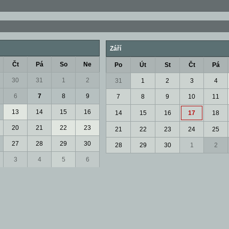
Září
Čt
Pá
So
Ne
Po
Út
St
Čt
Pá
30
31
1
2
31
1
2
3
4
6
7
8
9
7
8
9
10
11
13
14
15
16
14
15
16
17
18
20
21
22
23
21
22
23
24
25
27
28
29
30
28
29
30
1
2
3
4
5
6