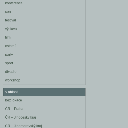
konference
con
festival
výstava
film
ostatní
party
sport
divadlo
workshop
v oblasti
bez lokace
ČR – Praha
ČR – Jihočeský kraj
ČR – Jihomoravský kraj