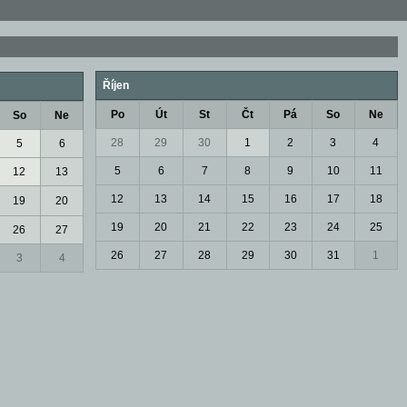
Říjen
Po
Út
St
Čt
Pá
So
Ne
So
Ne
28
29
30
1
2
3
4
5
6
5
6
7
8
9
10
11
12
13
12
13
14
15
16
17
18
19
20
19
20
21
22
23
24
25
26
27
26
27
28
29
30
31
1
3
4