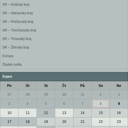
SR – Košický kraj
SR – Nitriansky kraj
SR – Prešovský kraj
SR – Trenčiansky kraj
SR – Trnavský kraj
SR – Žilinský kraj
Evropa
Zbytek světa
Srpen
Po
Út
St
Čt
Pá
So
Ne
27
28
29
30
31
1
2
3
4
5
6
7
8
9
10
11
12
13
14
15
16
17
18
19
20
21
22
23