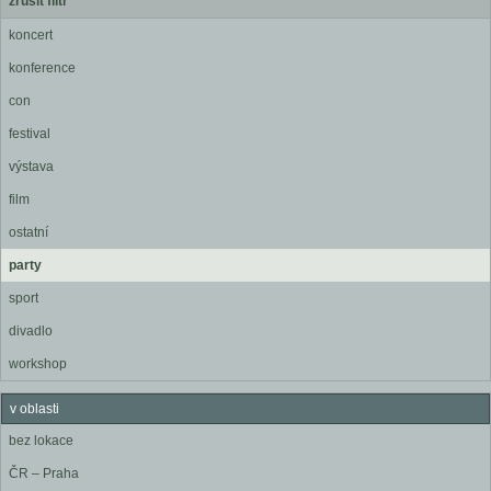
zrušit filtr
koncert
konference
con
festival
výstava
film
ostatní
party
sport
divadlo
workshop
v oblasti
bez lokace
ČR – Praha