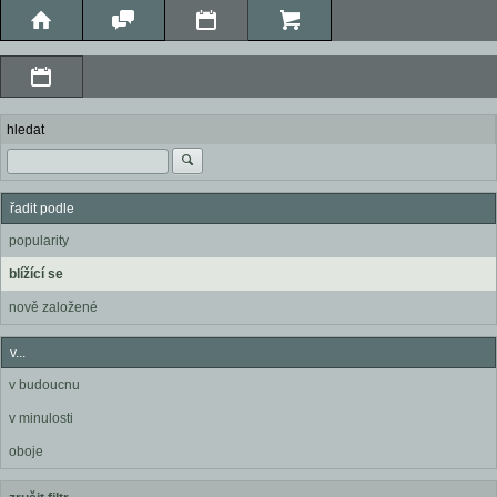
hledat
řadit podle
popularity
blížící se
nově založené
v...
v budoucnu
v minulosti
oboje