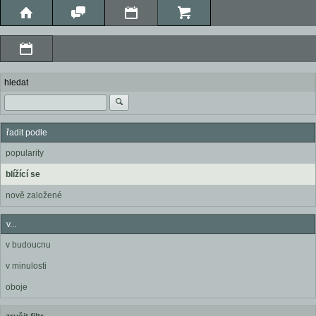
hledat
řadit podle
popularity
blížící se
nově založené
v...
v budoucnu
v minulosti
oboje