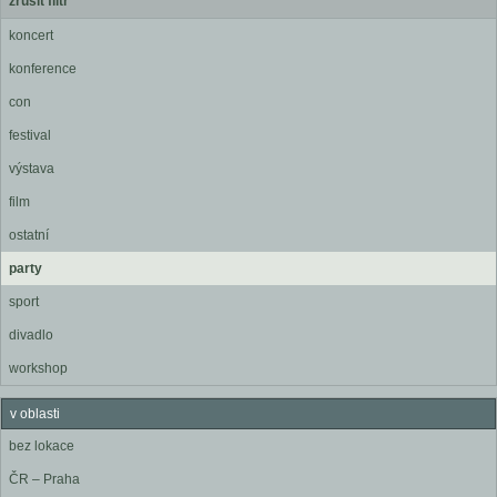
zrušit filtr
koncert
konference
con
festival
výstava
film
ostatní
party
sport
divadlo
workshop
v oblasti
bez lokace
ČR – Praha