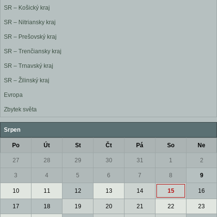
SR – Košický kraj
SR – Nitriansky kraj
SR – Prešovský kraj
SR – Trenčiansky kraj
SR – Trnavský kraj
SR – Žilinský kraj
Evropa
Zbytek světa
Srpen
Po
Út
St
Čt
Pá
So
Ne
27
28
29
30
31
1
2
3
4
5
6
7
8
9
10
11
12
13
14
15
16
17
18
19
20
21
22
23