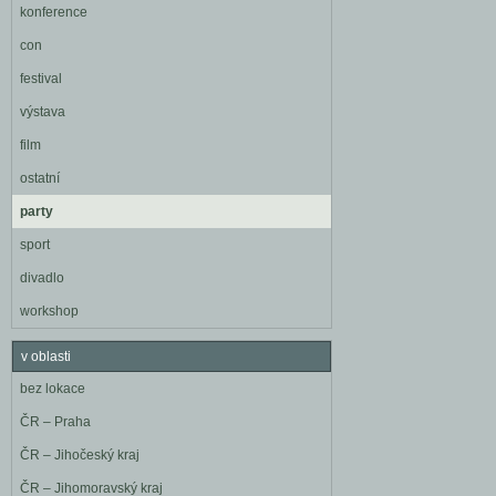
konference
con
festival
výstava
film
ostatní
party
sport
divadlo
workshop
v oblasti
bez lokace
ČR – Praha
ČR – Jihočeský kraj
ČR – Jihomoravský kraj