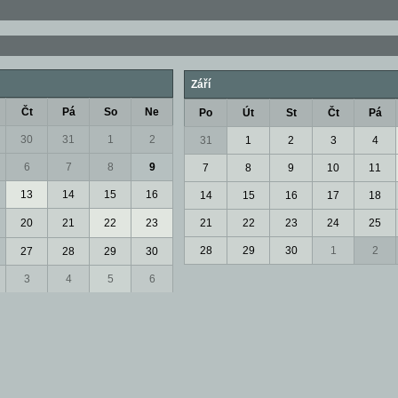
Září
Čt
Pá
So
Ne
Po
Út
St
Čt
Pá
30
31
1
2
31
1
2
3
4
6
7
8
9
7
8
9
10
11
13
14
15
16
14
15
16
17
18
20
21
22
23
21
22
23
24
25
28
29
30
1
2
27
28
29
30
3
4
5
6