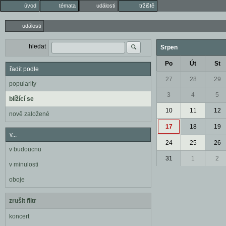
úvod
témata
události
tržiště
události
hledat
Srpen
Po
Út
St
řadit podle
27
28
29
popularity
3
4
5
blížící se
10
11
12
nově založené
17
18
19
v...
24
25
26
v budoucnu
31
1
2
v minulosti
oboje
zrušit filtr
koncert