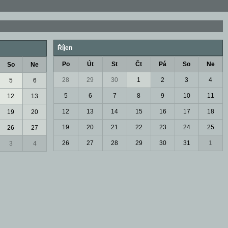
Říjen
Po
Út
St
Čt
Pá
So
Ne
So
Ne
28
29
30
1
2
3
4
5
6
5
6
7
8
9
10
11
12
13
12
13
14
15
16
17
18
19
20
19
20
21
22
23
24
25
26
27
26
27
28
29
30
31
1
3
4