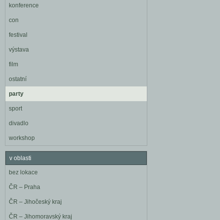
konference
con
festival
výstava
film
ostatní
party
sport
divadlo
workshop
v oblasti
bez lokace
ČR – Praha
ČR – Jihočeský kraj
ČR – Jihomoravský kraj