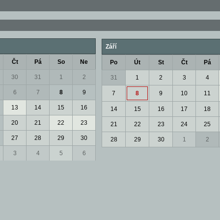
Září
Čt
Pá
So
Ne
Po
Út
St
Čt
Pá
30
31
1
2
31
1
2
3
4
6
7
8
9
7
8
9
10
11
13
14
15
16
14
15
16
17
18
20
21
22
23
21
22
23
24
25
27
28
29
30
28
29
30
1
2
3
4
5
6