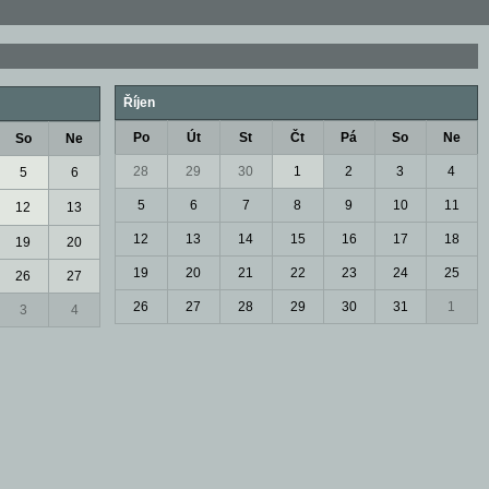
Říjen
Po
Út
St
Čt
Pá
So
Ne
So
Ne
28
29
30
1
2
3
4
5
6
5
6
7
8
9
10
11
12
13
12
13
14
15
16
17
18
19
20
19
20
21
22
23
24
25
26
27
26
27
28
29
30
31
1
3
4