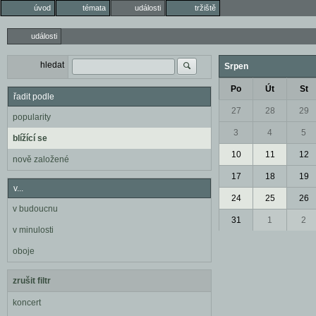
úvod
témata
události
tržiště
události
hledat
Srpen
Po
Út
St
řadit podle
27
28
29
popularity
3
4
5
blížící se
10
11
12
nově založené
17
18
19
v...
24
25
26
v budoucnu
31
1
2
v minulosti
oboje
zrušit filtr
koncert