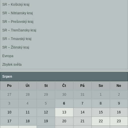
SR – Košický kraj
SR – Nitriansky kraj
SR – Prešovský kraj
SR – Trenčiansky kraj
SR – Trnavský kraj
SR – Žilinský kraj
Evropa
Zbytek světa
Srpen
Po
Út
St
Čt
Pá
So
Ne
27
28
29
30
31
1
2
3
4
5
6
7
8
9
10
11
12
13
14
15
16
17
18
19
20
21
22
23