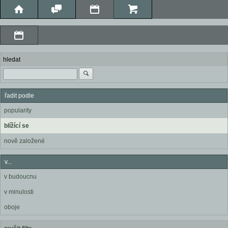
hledat
řadit podle
popularity
blížící se
nově založené
v...
v budoucnu
v minulosti
oboje