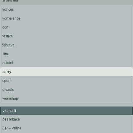
zrušit filtr
koncert
konference
con
festival
výstava
film
ostatní
party
sport
divadlo
workshop
v oblasti
bez lokace
ČR – Praha