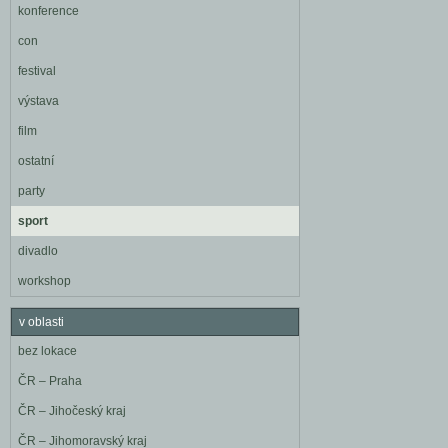
konference
con
festival
výstava
film
ostatní
party
sport
divadlo
workshop
v oblasti
bez lokace
ČR – Praha
ČR – Jihočeský kraj
ČR – Jihomoravský kraj