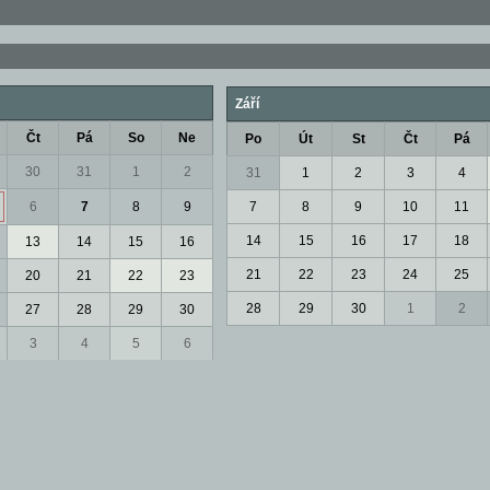
Září
Čt
Pá
So
Ne
Po
Út
St
Čt
Pá
30
31
1
2
31
1
2
3
4
6
7
8
9
7
8
9
10
11
14
15
16
17
18
13
14
15
16
21
22
23
24
25
20
21
22
23
28
29
30
1
2
27
28
29
30
3
4
5
6