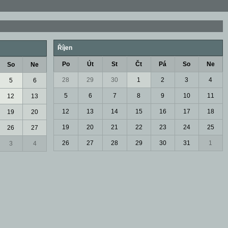
Říjen
Po
Út
St
Čt
Pá
So
Ne
So
Ne
28
29
30
1
2
3
4
5
6
5
6
7
8
9
10
11
12
13
12
13
14
15
16
17
18
19
20
19
20
21
22
23
24
25
26
27
26
27
28
29
30
31
1
3
4