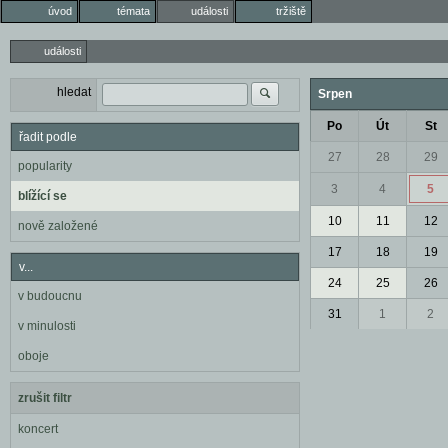
úvod
témata
události
tržiště
události
hledat
Srpen
Po
Út
St
řadit podle
27
28
29
popularity
3
4
5
blížící se
10
11
12
nově založené
17
18
19
v...
24
25
26
v budoucnu
31
1
2
v minulosti
oboje
zrušit filtr
koncert