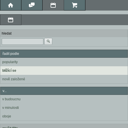
hledat
řadit podle
popularity
blížící se
nově založené
v...
v budoucnu
v minulosti
oboje