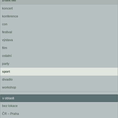
zrušit filtr
koncert
konference
con
festival
výstava
film
ostatní
party
sport
divadlo
workshop
v oblasti
bez lokace
ČR – Praha