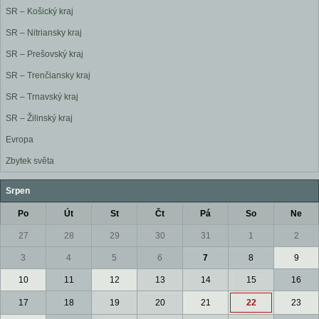
SR – Košický kraj
SR – Nitriansky kraj
SR – Prešovský kraj
SR – Trenčiansky kraj
SR – Trnavský kraj
SR – Žilinský kraj
Evropa
Zbytek světa
Srpen
Po
Út
St
Čt
Pá
So
Ne
27
28
29
30
31
1
2
3
4
5
6
7
8
9
10
11
12
13
14
15
16
17
18
19
20
21
22
23