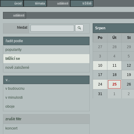
úvod
témata
události
tržiště
události
hledat
Srpen
Po
Út
St
řadit podle
27
28
29
popularity
3
4
5
blížící se
10
11
12
nově založené
17
18
19
v...
24
25
26
v budoucnu
31
1
2
v minulosti
oboje
zrušit filtr
koncert