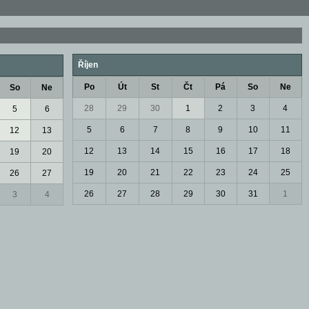
Říjen
Po
Út
St
Čt
Pá
So
Ne
So
Ne
28
29
30
1
2
3
4
5
6
5
6
7
8
9
10
11
12
13
12
13
14
15
16
17
18
19
20
19
20
21
22
23
24
25
26
27
26
27
28
29
30
31
1
3
4