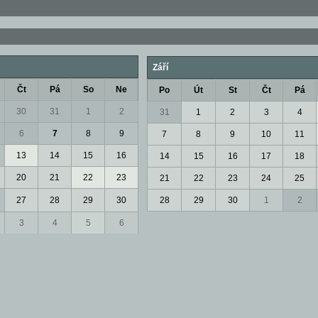
Září
Čt
Pá
So
Ne
Po
Út
St
Čt
Pá
30
31
1
2
31
1
2
3
4
6
7
8
9
7
8
9
10
11
13
14
15
16
14
15
16
17
18
20
21
22
23
21
22
23
24
25
27
28
29
30
28
29
30
1
2
3
4
5
6