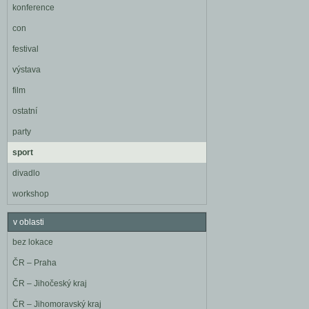
konference
con
festival
výstava
film
ostatní
party
sport
divadlo
workshop
v oblasti
bez lokace
ČR – Praha
ČR – Jihočeský kraj
ČR – Jihomoravský kraj