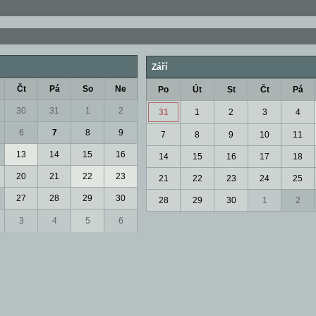
Září
Čt
Pá
So
Ne
Po
Út
St
Čt
Pá
30
31
1
2
31
1
2
3
4
6
7
8
9
7
8
9
10
11
13
14
15
16
14
15
16
17
18
20
21
22
23
21
22
23
24
25
27
28
29
30
28
29
30
1
2
3
4
5
6