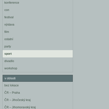
konference
con
festival
výstava
film
ostatní
party
sport
divadlo
workshop
v oblasti
bez lokace
ČR – Praha
ČR – Jihočeský kraj
ČR – Jihomoravský kraj