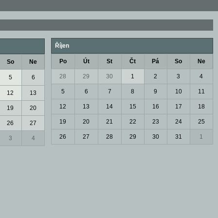
Říjen
Po
Út
St
Čt
Pá
So
Ne
So
Ne
28
29
30
1
2
3
4
5
6
5
6
7
8
9
10
11
12
13
12
13
14
15
16
17
18
19
20
19
20
21
22
23
24
25
26
27
26
27
28
29
30
31
1
3
4