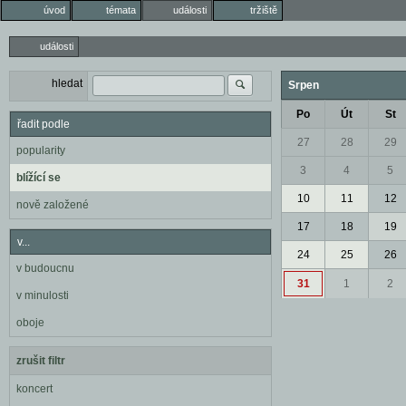
úvod
témata
události
tržiště
události
hledat
Srpen
Po
Út
St
řadit podle
27
28
29
popularity
3
4
5
blížící se
10
11
12
nově založené
17
18
19
v...
24
25
26
v budoucnu
31
1
2
v minulosti
oboje
zrušit filtr
koncert