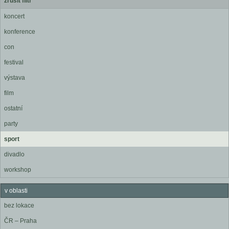
zrušit filtr
koncert
konference
con
festival
výstava
film
ostatní
party
sport
divadlo
workshop
v oblasti
bez lokace
ČR – Praha