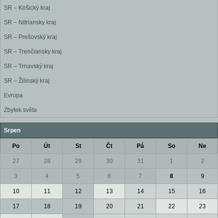
SR – Košický kraj
SR – Nitriansky kraj
SR – Prešovský kraj
SR – Trenčiansky kraj
SR – Trnavský kraj
SR – Žilinský kraj
Evropa
Zbytek světa
Srpen
Po
Út
St
Čt
Pá
So
Ne
27
28
29
30
31
1
2
3
4
5
6
7
8
9
10
11
12
13
14
15
16
17
18
19
20
21
22
23