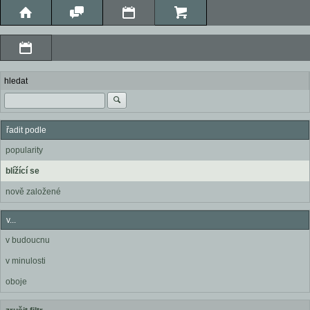
hledat
řadit podle
popularity
blížící se
nově založené
v...
v budoucnu
v minulosti
oboje