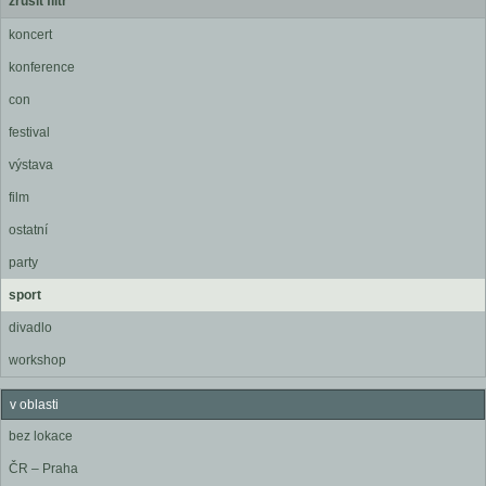
zrušit filtr
koncert
konference
con
festival
výstava
film
ostatní
party
sport
divadlo
workshop
v oblasti
bez lokace
ČR – Praha