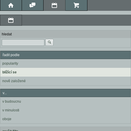
hledat
řadit podle
popularity
blížící se
nově založené
v...
v budoucnu
v minulosti
oboje