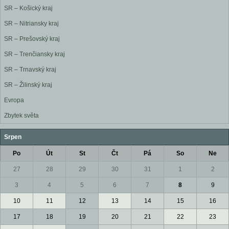
SR – Košický kraj
SR – Nitriansky kraj
SR – Prešovský kraj
SR – Trenčiansky kraj
SR – Trnavský kraj
SR – Žilinský kraj
Evropa
Zbytek světa
Srpen
Po
Út
St
Čt
Pá
So
Ne
27
28
29
30
31
1
2
3
4
5
6
7
8
9
10
11
12
13
14
15
16
17
18
19
20
21
22
23