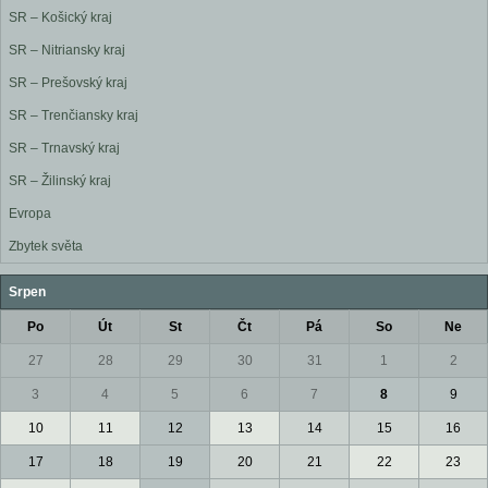
SR – Košický kraj
SR – Nitriansky kraj
SR – Prešovský kraj
SR – Trenčiansky kraj
SR – Trnavský kraj
SR – Žilinský kraj
Evropa
Zbytek světa
Srpen
Po
Út
St
Čt
Pá
So
Ne
27
28
29
30
31
1
2
3
4
5
6
7
8
9
10
11
12
13
14
15
16
17
18
19
20
21
22
23