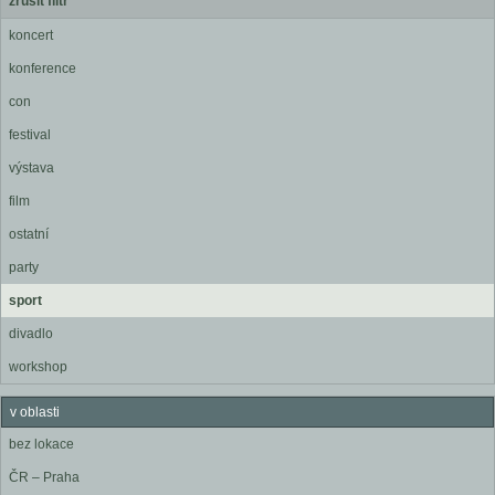
zrušit filtr
koncert
konference
con
festival
výstava
film
ostatní
party
sport
divadlo
workshop
v oblasti
bez lokace
ČR – Praha