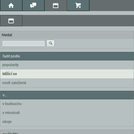
hledat
řadit podle
popularity
blížící se
nově založené
v...
v budoucnu
v minulosti
oboje