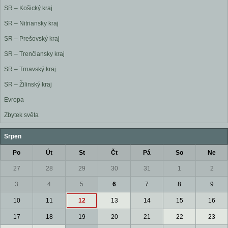
SR – Košický kraj
SR – Nitriansky kraj
SR – Prešovský kraj
SR – Trenčiansky kraj
SR – Trnavský kraj
SR – Žilinský kraj
Evropa
Zbytek světa
Srpen
Po
Út
St
Čt
Pá
So
Ne
27
28
29
30
31
1
2
3
4
5
6
7
8
9
10
11
12
13
14
15
16
17
18
19
20
21
22
23