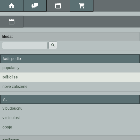
hledat
řadit podle
popularity
blížící se
nově založené
v...
v budoucnu
v minulosti
oboje