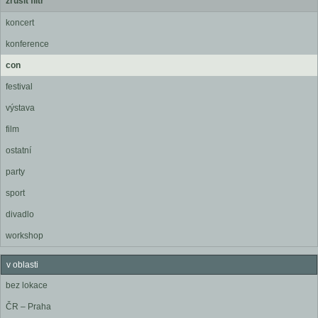
zrušit filtr
koncert
konference
con
festival
výstava
film
ostatní
party
sport
divadlo
workshop
v oblasti
bez lokace
ČR – Praha