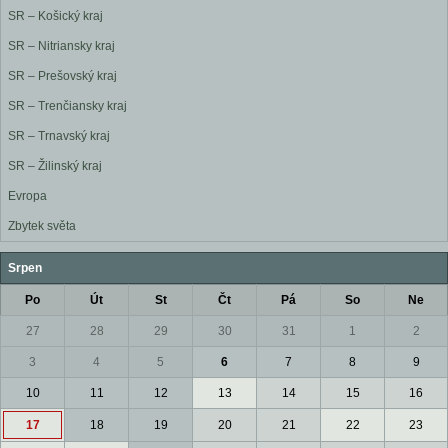
SR – Košický kraj
SR – Nitriansky kraj
SR – Prešovský kraj
SR – Trenčiansky kraj
SR – Trnavský kraj
SR – Žilinský kraj
Evropa
Zbytek světa
Srpen
Po
Út
St
Čt
Pá
So
Ne
27
28
29
30
31
1
2
3
4
5
6
7
8
9
10
11
12
13
14
15
16
17
18
19
20
21
22
23