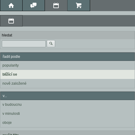
hledat
řadit podle
popularity
blížící se
nově založené
v...
v budoucnu
v minulosti
oboje