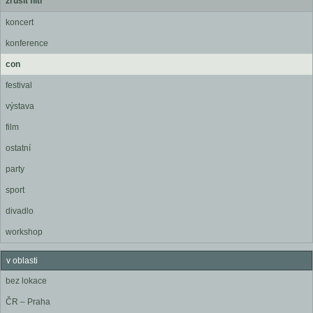
zrušit filtr
koncert
konference
con
festival
výstava
film
ostatní
party
sport
divadlo
workshop
v oblasti
bez lokace
ČR – Praha