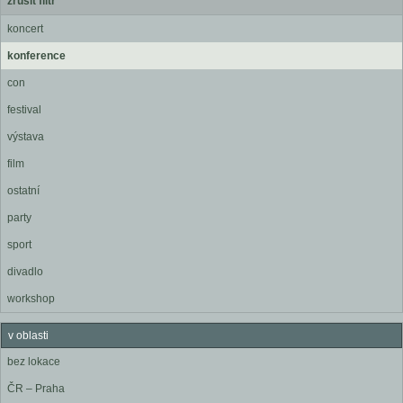
zrušit filtr
koncert
konference
con
festival
výstava
film
ostatní
party
sport
divadlo
workshop
v oblasti
bez lokace
ČR – Praha