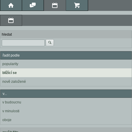
hledat
řadit podle
popularity
blížící se
nově založené
v...
v budoucnu
v minulosti
oboje