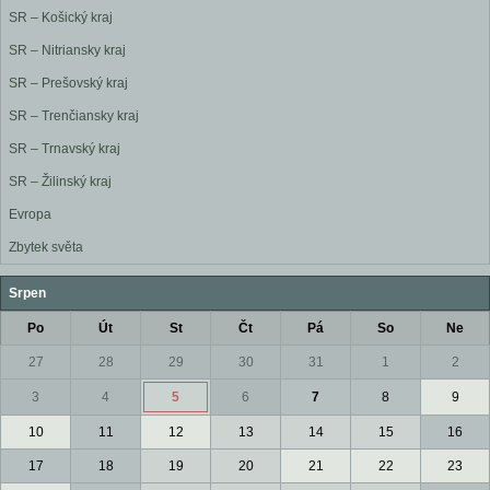
SR – Košický kraj
SR – Nitriansky kraj
SR – Prešovský kraj
SR – Trenčiansky kraj
SR – Trnavský kraj
SR – Žilinský kraj
Evropa
Zbytek světa
Srpen
Po
Út
St
Čt
Pá
So
Ne
27
28
29
30
31
1
2
3
4
5
6
7
8
9
10
11
12
13
14
15
16
17
18
19
20
21
22
23