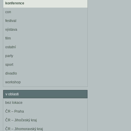
konference
con
festival
výstava
film
ostatní
party
sport
divadlo
workshop
v oblasti
bez lokace
ČR – Praha
ČR – Jihočeský kraj
ČR – Jihomoravský kraj