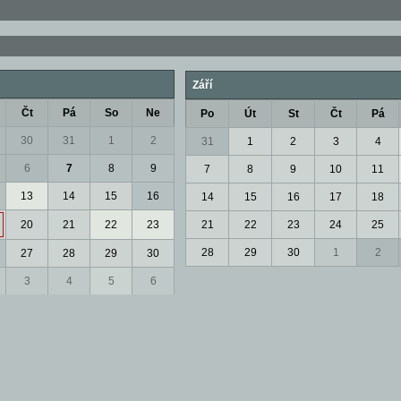
Září
Čt
Pá
So
Ne
Po
Út
St
Čt
Pá
30
31
1
2
31
1
2
3
4
6
7
8
9
7
8
9
10
11
13
14
15
16
14
15
16
17
18
20
21
22
23
21
22
23
24
25
28
29
30
1
2
27
28
29
30
3
4
5
6