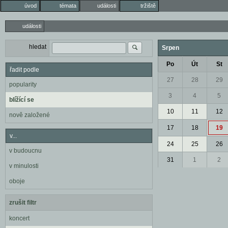
úvod
témata
události
tržiště
události
hledat
Srpen
Po
Út
St
řadit podle
27
28
29
popularity
3
4
5
blížící se
10
11
12
nově založené
17
18
19
v...
24
25
26
v budoucnu
31
1
2
v minulosti
oboje
zrušit filtr
koncert