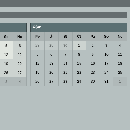
Říjen
Po
Út
St
Čt
Pá
So
Ne
So
Ne
28
29
30
1
2
3
4
5
6
5
6
7
8
9
10
11
12
13
12
13
14
15
16
17
18
19
20
19
20
21
22
23
24
25
26
27
26
27
28
29
30
31
1
3
4