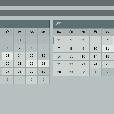
Září
Čt
Pá
So
Ne
Po
Út
St
Čt
Pá
30
31
1
2
31
1
2
3
4
6
7
8
9
7
8
9
10
11
13
14
15
16
14
15
16
17
18
20
21
22
23
21
22
23
24
25
27
28
29
30
28
29
30
1
2
3
4
5
6