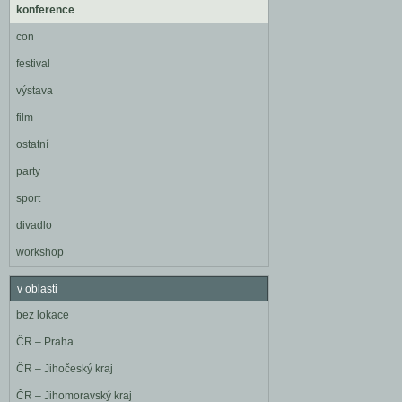
konference
con
festival
výstava
film
ostatní
party
sport
divadlo
workshop
v oblasti
bez lokace
ČR – Praha
ČR – Jihočeský kraj
ČR – Jihomoravský kraj