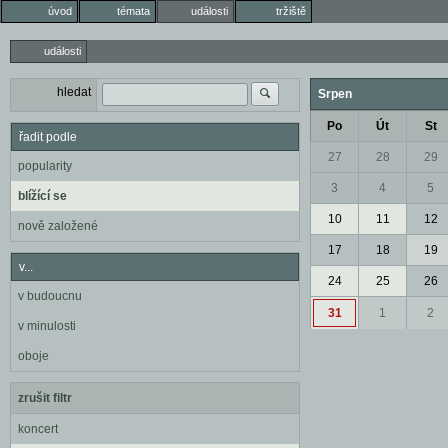
úvod
témata
události
tržiště
události
hledat
Srpen
Po
Út
St
řadit podle
27
28
29
popularity
3
4
5
blížící se
10
11
12
nově založené
17
18
19
v...
24
25
26
v budoucnu
31
1
2
v minulosti
oboje
zrušit filtr
koncert