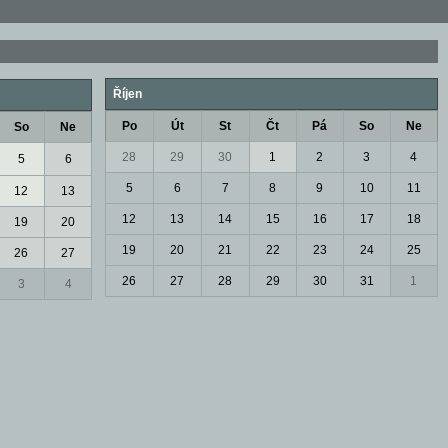
Říjen
Po
Út
St
Čt
Pá
So
Ne
So
Ne
28
29
30
1
2
3
4
5
6
5
6
7
8
9
10
11
12
13
12
13
14
15
16
17
18
19
20
19
20
21
22
23
24
25
26
27
26
27
28
29
30
31
1
3
4