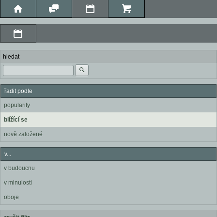
hledat
řadit podle
popularity
blížící se
nově založené
v...
v budoucnu
v minulosti
oboje