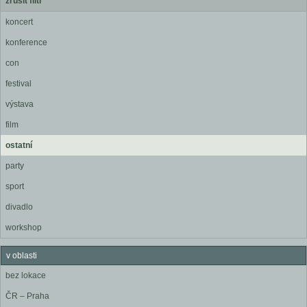
zrušit filtr
koncert
konference
con
festival
výstava
film
ostatní
party
sport
divadlo
workshop
v oblasti
bez lokace
ČR – Praha