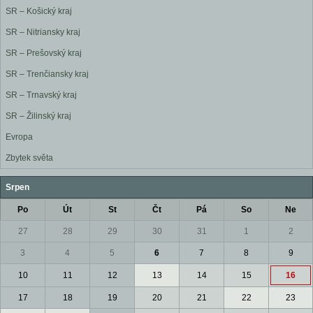
SR – Košický kraj
SR – Nitriansky kraj
SR – Prešovský kraj
SR – Trenčiansky kraj
SR – Trnavský kraj
SR – Žilinský kraj
Evropa
Zbytek světa
Srpen
Po
Út
St
Čt
Pá
So
Ne
27
28
29
30
31
1
2
3
4
5
6
7
8
9
10
11
12
13
14
15
16
17
18
19
20
21
22
23