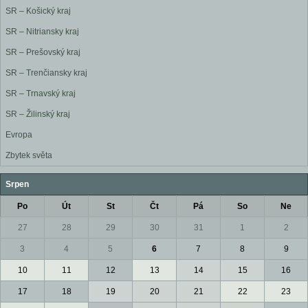
SR – Košický kraj
SR – Nitriansky kraj
SR – Prešovský kraj
SR – Trenčiansky kraj
SR – Trnavský kraj
SR – Žilinský kraj
Evropa
Zbytek světa
Srpen
Po
Út
St
Čt
Pá
So
Ne
27
28
29
30
31
1
2
3
4
5
6
7
8
9
10
11
12
13
14
15
16
17
18
19
20
21
22
23