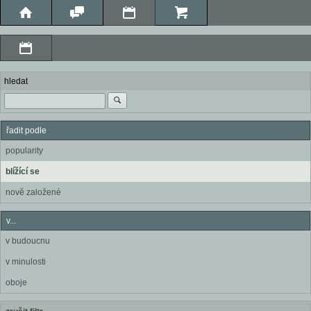
hledat
řadit podle
popularity
blížící se
nově založené
v...
v budoucnu
v minulosti
oboje