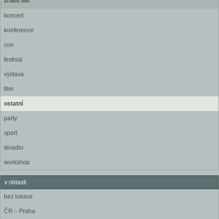
zrušit filtr
koncert
konference
con
festival
výstava
film
ostatní
party
sport
divadlo
workshop
v oblasti
bez lokace
ČR – Praha