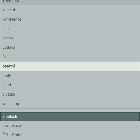
zrušit filtr
koncert
konference
con
festival
výstava
film
ostatní
party
sport
divadlo
workshop
v oblasti
bez lokace
ČR – Praha