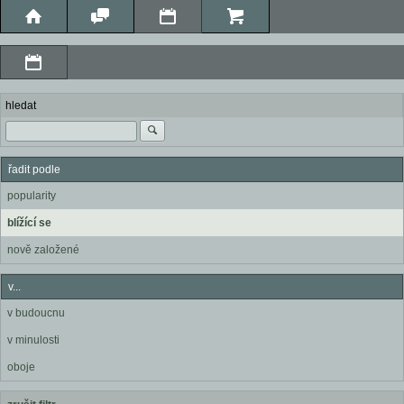
hledat
řadit podle
popularity
blížící se
nově založené
v...
v budoucnu
v minulosti
oboje