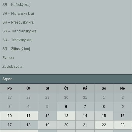
SR – Košický kraj
SR – Nitriansky kraj
SR – Prešovský kraj
SR – Trenčiansky kraj
SR – Trnavský kraj
SR – Žilinský kraj
Evropa
Zbytek světa
Srpen
Po
Út
St
Čt
Pá
So
Ne
27
28
29
30
31
1
2
3
4
5
6
7
8
9
10
11
12
13
14
15
16
17
18
19
20
21
22
23