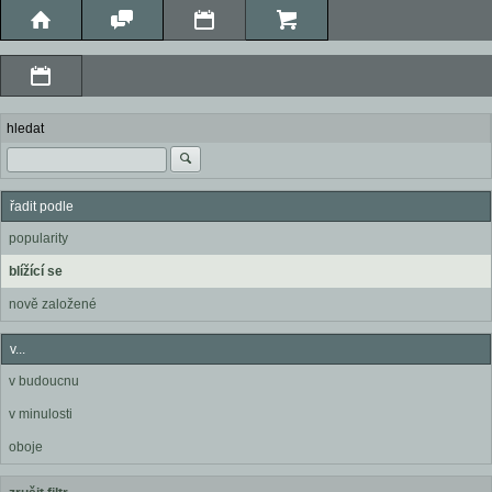
hledat
řadit podle
popularity
blížící se
nově založené
v...
v budoucnu
v minulosti
oboje