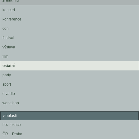
zrušit filtr
koncert
konference
con
festival
výstava
film
ostatní
party
sport
divadlo
workshop
v oblasti
bez lokace
ČR – Praha