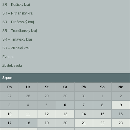
SR – Košický kraj
SR – Nitriansky kraj
SR – Prešovský kraj
SR – Trenčiansky kraj
SR – Trnavský kraj
SR – Žilinský kraj
Evropa
Zbytek světa
Srpen
Po
Út
St
Čt
Pá
So
Ne
27
28
29
30
31
1
2
3
4
5
6
7
8
9
10
11
12
13
14
15
16
17
18
19
20
21
22
23